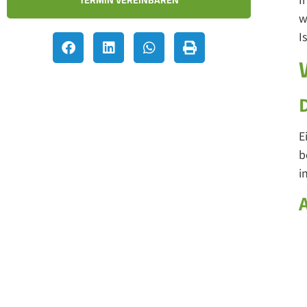
TERMIN VEREINBAREN
w
I
E
b
i