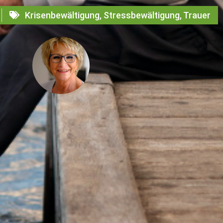
Krisenbewältigung
,
Stressbewältigung
,
Trauer