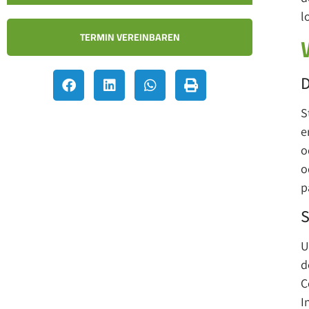
l
TERMIN VEREINBAREN
D
S
e
o
o
p
S
U
d
C
I