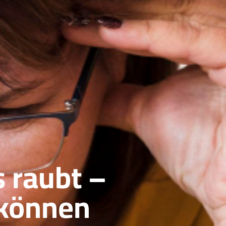
 raubt –
 können