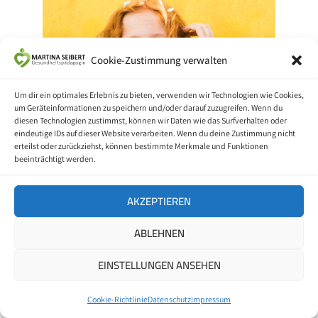
Cookie-Zustimmung verwalten
Um dir ein optimales Erlebnis zu bieten, verwenden wir Technologien wie Cookies,
um Geräteinformationen zu speichern und/oder darauf zuzugreifen. Wenn du
diesen Technologien zustimmst, können wir Daten wie das Surfverhalten oder
eindeutige IDs auf dieser Website verarbeiten. Wenn du deine Zustimmung nicht
erteilst oder zurückziehst, können bestimmte Merkmale und Funktionen
beeinträchtigt werden.
AKZEPTIEREN
ABLEHNEN
EINSTELLUNGEN ANSEHEN
Bestimmte Nahrungsmittel, wie Fisch und dunkle
Schokolade, können die Stimmung heben und
Stress reduzieren
Cookie-Richtlinie
Datenschutz
Impressum