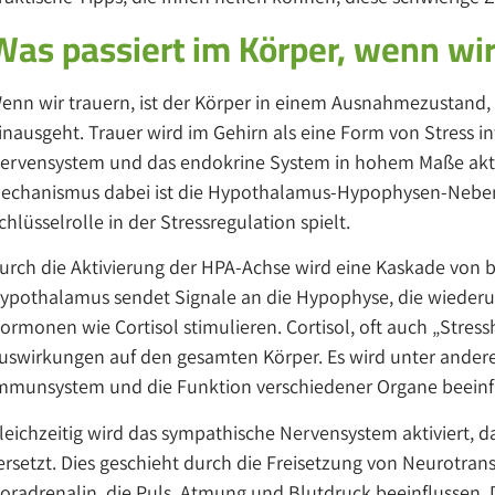
Was passiert im Körper, wenn wir
enn wir trauern, ist der Körper in einem Ausnahmezustand,
inausgeht. Trauer wird im Gehirn als eine Form von Stress 
ervensystem und das endokrine System in hohem Maße aktiv
echanismus dabei ist die Hypothalamus-Hypophysen-Nebenn
chlüsselrolle in der Stressregulation spielt.
urch die Aktivierung der HPA-Achse wird eine Kaskade von 
ypothalamus sendet Signale an die Hypophyse, die wiederu
ormonen wie Cortisol stimulieren. Cortisol, oft auch „Stre
uswirkungen auf den gesamten Körper. Es wird unter ander
mmunsystem und die Funktion verschiedener Organe beeinfl
leichzeitig wird das sympathische Nervensystem aktiviert, d
ersetzt. Dies geschieht durch die Freisetzung von Neurotran
oradrenalin, die Puls, Atmung und Blutdruck beeinflussen.