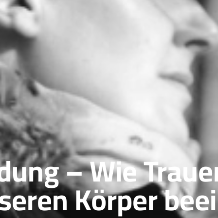
indung – Wie Traue
seren Körper beei