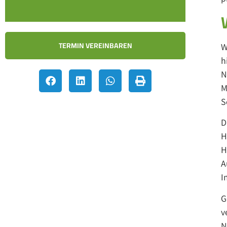
TERMIN VEREINBAREN
W
h
N
M
S
D
H
H
A
I
G
v
N