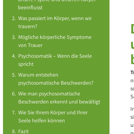
beeinflusst
Was passiert im Körper, wenn wir
trauern?
Mögliche körperliche Symptome
von Trauer
Psychosomatik – Wenn die Seele
spricht
T
Warum entstehen
n
psychosomatische Beschwerden?
s
Wie man psychosomatische
S
Beschwerden erkennt und bewältigt
I
Wie Sie Ihrem Körper und Ihrer
s
Seele helfen können
u
Fazit
p