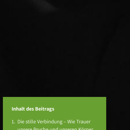
Inhalt des Beitrags
Die stille Verbindung – Wie Trauer
unsere Psyche und unseren Körper